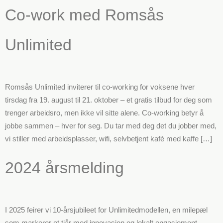
Co-work med Romsås
Unlimited
Romsås Unlimited inviterer til co-working for voksene hver
tirsdag fra 19. august til 21. oktober – et gratis tilbud for deg som
trenger arbeidsro, men ikke vil sitte alene. Co-working betyr å
jobbe sammen – hver for seg. Du tar med deg det du jobber med,
vi stiller med arbeidsplasser, wifi, selvbetjent kafè med kaffe […]
2024 årsmelding
I 2025 feirer vi 10-årsjubileet for Unlimitedmodellen, en milepæl
som markerer et tiår med innovasjon og lokalt engasjement.