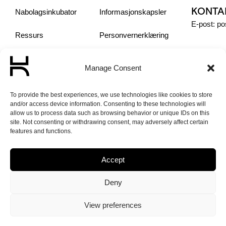
KONTA
Nabolagsinkubator
Informasjonskapsler
E-post: p
Ressurs
Personvern­erklæring
Sosiale Entreprenører
Manage Consent
Om oss
To provide the best experiences, we use technologies like cookies to store
and/or access device information. Consenting to these technologies will
Aktuelt
allow us to process data such as browsing behavior or unique IDs on this
site. Not consenting or withdrawing consent, may adversely affect certain
features and functions.
Accept
© 2026 Norge
Deny
Unlimited – Made
with love by
View preferences
PlayDesign