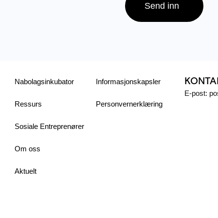
Send inn
KONTA
Nabolagsinkubator
Informasjonskapsler
E-post: p
Ressurs
Personvern­erklæring
Sosiale Entreprenører
Om oss
Aktuelt