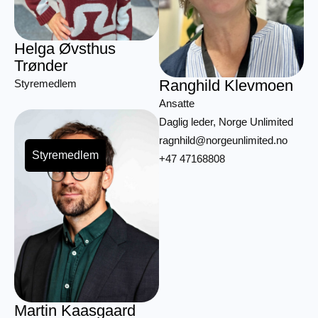
Helga Øvsthus
Trønder
Ranghild Klevmoen
Styremedlem
Ansatte
Daglig leder, Norge Unlimited
ragnhild@norgeunlimited.no
Styremedlem
+47 47168808
Martin Kaasgaard