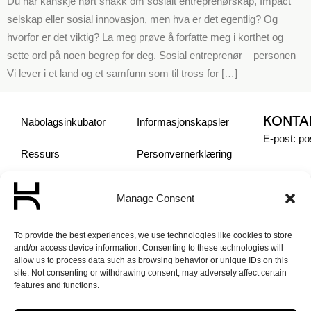
Du har kanskje hørt snakk om sosialt entreprenørskap, Impact
selskap eller sosial innovasjon, men hva er det egentlig? Og
hvorfor er det viktig? La meg prøve å forfatte meg i korthet og
sette ord på noen begrep for deg. Sosial entreprenør – personen
Vi lever i et land og et samfunn som til tross for […]
KONTA
Nabolagsinkubator
Informasjonskapsler
E-post: p
Ressurs
Personvern­erklæring
Sosiale Entreprenører
Manage Consent
Om oss
To provide the best experiences, we use technologies like cookies to store
and/or access device information. Consenting to these technologies will
Aktuelt
allow us to process data such as browsing behavior or unique IDs on this
site. Not consenting or withdrawing consent, may adversely affect certain
features and functions.