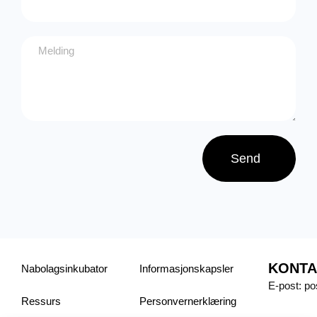
Send
KONTA
Nabolagsinkubator
Informasjonskapsler
E-post: p
Ressurs
Personvern­erklæring