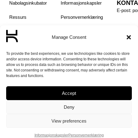
KONTA
Nabolagsinkubator
Informasjonskapsler
E-post: p
Ressurs
Personvern­erklæring
Sosiale Entreprenører
Manage Consent
Om oss
To provide the best experiences, we use technologies like cookies to store
and/or access device information. Consenting to these technologies will
Aktuelt
allow us to process data such as browsing behavior or unique IDs on this
site. Not consenting or withdrawing consent, may adversely affect certain
features and functions.
Accept
© 2026 Norge
Deny
Unlimited – Made
with love by
View preferences
PlayDesign
Informasjonskapsler
Personvern­erklæring