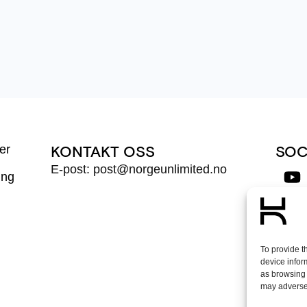
er
KONTAKT OSS
SOC
E-post: post@norgeunlimited.no
ing
Mel
To provide t
device infor
as browsing 
may adversel