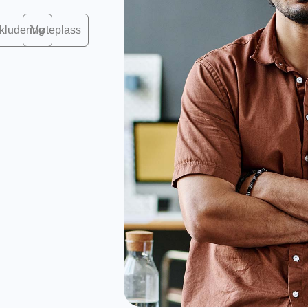
kludering
Møteplass