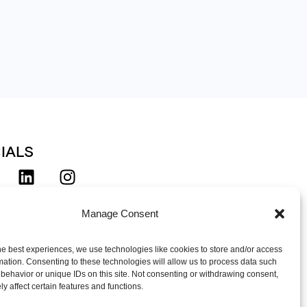
IALS
d deg på vårt nyhetsbrev!
Manage Consent
he best experiences, we use technologies like cookies to store and/or access
mation. Consenting to these technologies will allow us to process data such
behavior or unique IDs on this site. Not consenting or withdrawing consent,
y affect certain features and functions.