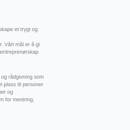
skape et trygt og
,
 Vårt mål er å gi
og entreprenørskap
g og rådgivning som
vi plass til personer
per og
m for mestring,