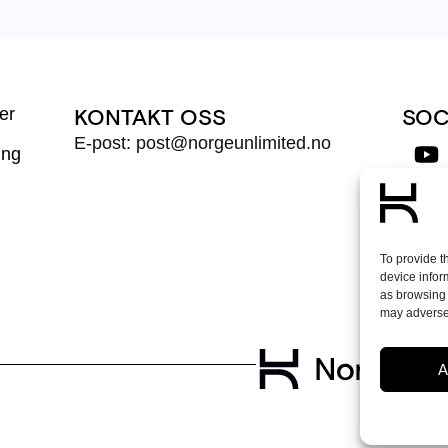
er
KONTAKT OSS
SOC
E-post: post@norgeunlimited.no
ing
Mel
To provide t
device infor
as browsing 
may adversel
A