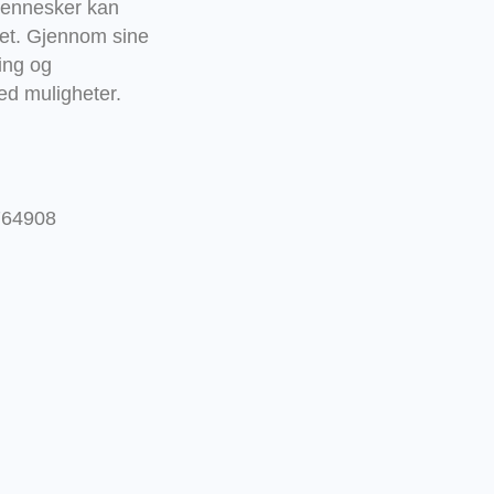
mennesker kan
ivet. Gjennom sine
ing og
ed muligheter.
764908