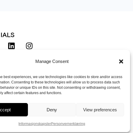
IALS
Manage Consent
d deg på vårt nyhetsbrev!
he best experiences, we use technologies like cookies to store and/or access
mation. Consenting to these technologies will allow us to process data such
behavior or unique IDs on this site. Not consenting or withdrawing consent,
y affect certain features and functions.
© 2026 Norge Unlimited – Made
ccept
Deny
View preferences
with love by
PlayDesign
Informasjonskapsler
Personvern­erklæring