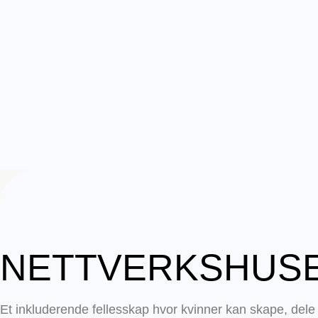
NETTVERKSHUS
Et inkluderende fellesskap hvor kvinner kan skape, dele 