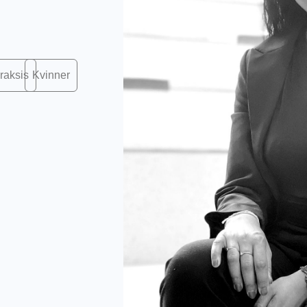
raksis
Kvinner