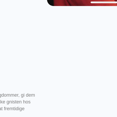
ngdommer, gi dem
kke gnisten hos
at fremtidige