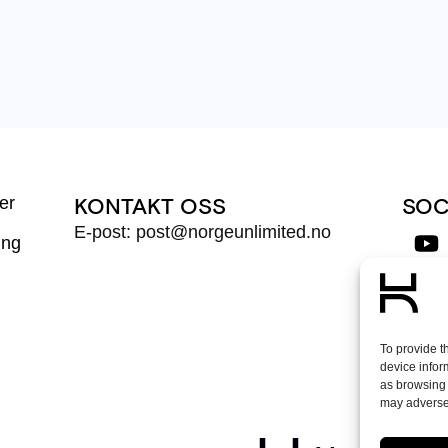
er
KONTAKT OSS
SOC
E-post: post@norgeunlimited.no
ing
Mel
To provide t
device infor
as browsing 
may adversel