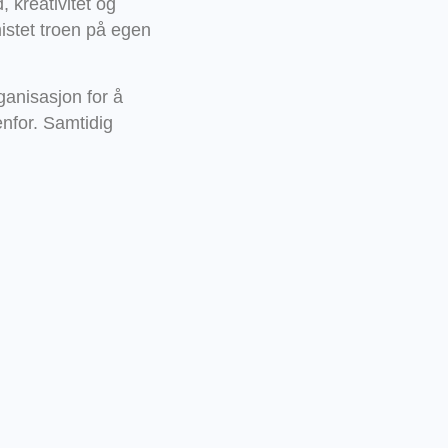
 kreativitet og
stet troen på egen
anisasjon for å
enfor. Samtidig