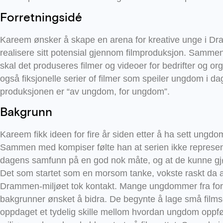
Forretningsidé
Kareem ønsker å skape en arena for kreative unge i Dr
realisere sitt potensial gjennom filmproduksjon. Sa
skal det produseres filmer og videoer for bedrifter og o
også fiksjonelle serier of filmer som speiler ungdom i da
produksjonen er “av ungdom, for ungdom”.
Bakgrunn
Kareem fikk ideen for fire år siden etter å ha sett ungdo
Sammen med kompiser følte han at serien ikke represe
dagens samfunn på en god nok måte, og at de kunne gj
Det som startet som en morsom tanke, vokste raskt da
Drammen-miljøet tok kontakt. Mange ungdommer fra fors
bakgrunner ønsket å bidra. De begynte å lage små film
oppdaget et tydelig skille mellom hvordan ungdom oppfør