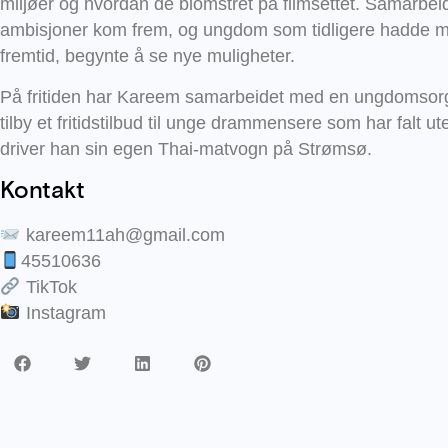
miljøer og hvordan de blomstret på filmsettet. Samarbeid,
ambisjoner kom frem, og ungdom som tidligere hadde mi
fremtid, begynte å se nye muligheter.
På fritiden har Kareem samarbeidet med en ungdomsorg
tilby et fritidstilbud til unge drammensere som har falt ut
driver han sin egen Thai-matvogn på Strømsø.
Kontakt
kareem11ah@gmail.com
45510636
TikTok
Instagram