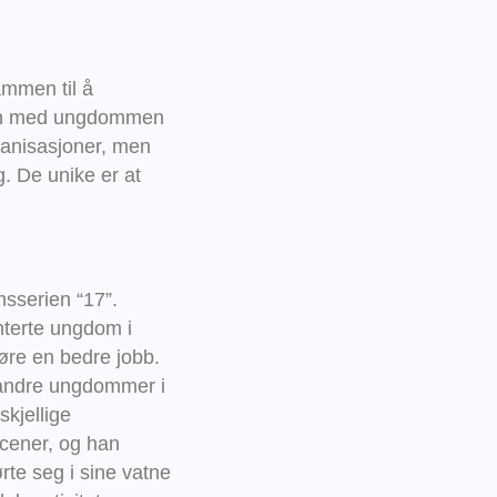
ammen til å
mmen med ungdommen
rganisasjoner, men
g. De unike er at
msserien “17”.
nterte ungdom i
øre en bedre jobb.
 andre ungdommer i
kjellige
scener, og han
te seg i sine vatne