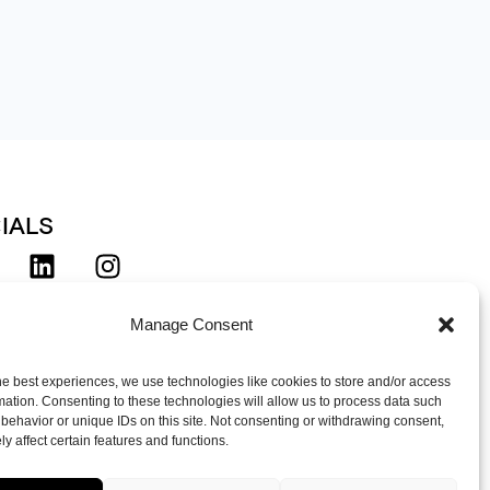
IALS
d deg på vårt nyhetsbrev!
Manage Consent
he best experiences, we use technologies like cookies to store and/or access
mation. Consenting to these technologies will allow us to process data such
behavior or unique IDs on this site. Not consenting or withdrawing consent,
y affect certain features and functions.