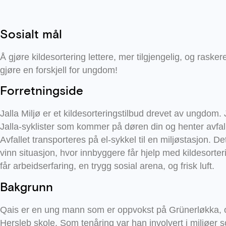
Sosialt mål
Å gjøre kildesortering lettere, mer tilgjengelig, og raskere
gjøre en forskjell for ungdom!
Forretningside
Jalla Miljø er et kildesorteringstilbud drevet av ungdom. 
Jalla-syklister som kommer på døren din og henter avfall t
Avfallet transporteres på el-sykkel til en miljøstasjon. D
vinn situasjon, hvor innbyggere får hjelp med kildesort
får arbeidserfaring, en trygg sosial arena, og frisk luft.
Bakgrunn
Qais er en ung mann som er oppvokst på Grünerløkka, og
Hersleb skole. Som tenåring var han involvert i miljøer so