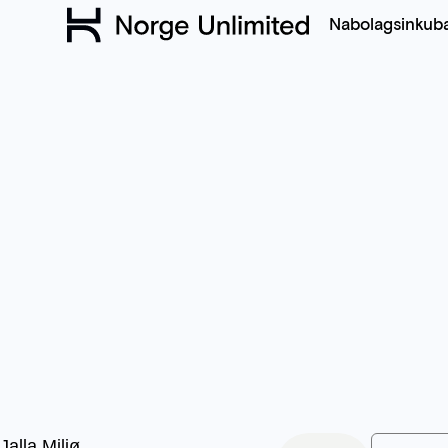
Nabolagsinkub
Jalla Miljø