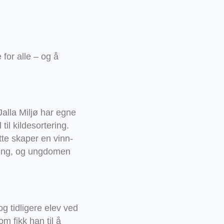
 for alle – og å
Jalla Miljø har egne
il kildesortering.
ette skaper en vinn-
ering, og ungdomen
 tidligere elev ved
m fikk han til å