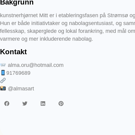
Bakgrunn
kunstnerhjørnet Mitt er i etableringsfasen på Strømsø o
Hun er både initiativtaker og nabolagsentusiast, og sa
fellesskap, skaperglede og lokal forankring, med mål om å
varmere og mer inkluderende nabolag.
Kontakt
alma.oru@hotmail.com
91769689
@almasart