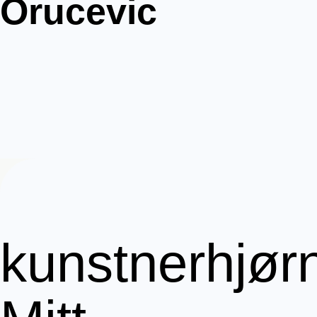
Orucevic
kunstnerhjør