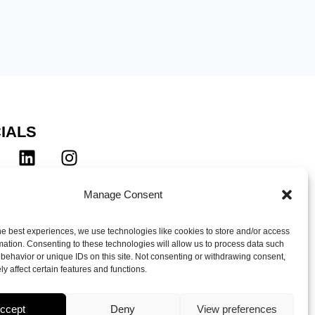
IALS
d deg på vårt nyhetsbrev!
Manage Consent
he best experiences, we use technologies like cookies to store and/or access
mation. Consenting to these technologies will allow us to process data such
behavior or unique IDs on this site. Not consenting or withdrawing consent,
y affect certain features and functions.
© 2026 Norge Unlimited – Made
ccept
Deny
View preferences