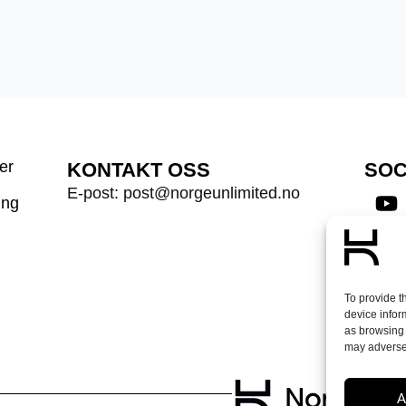
er
KONTAKT OSS
SOC
E-post: post@norgeunlimited.no
ing
Mel
To provide t
device infor
as browsing 
may adversel
A