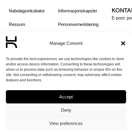
KONTA
Nabolagsinkubator
Informasjonskapsler
E-post: p
Ressurs
Personvern­erklæring
Sosiale Entreprenører
Manage Consent
Om oss
To provide the best experiences, we use technologies like cookies to store
and/or access device information. Consenting to these technologies will
Aktuelt
allow us to process data such as browsing behavior or unique IDs on this
site. Not consenting or withdrawing consent, may adversely affect certain
features and functions.
Accept
© 2026 Norge
Deny
Unlimited – Made
with love by
View preferences
PlayDesign