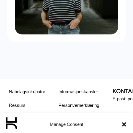
KONTA
Nabolagsinkubator
Informasjonskapsler
E-post: p
Ressurs
Personvern­erklæring
Sosiale Entreprenører
Manage Consent
Om oss