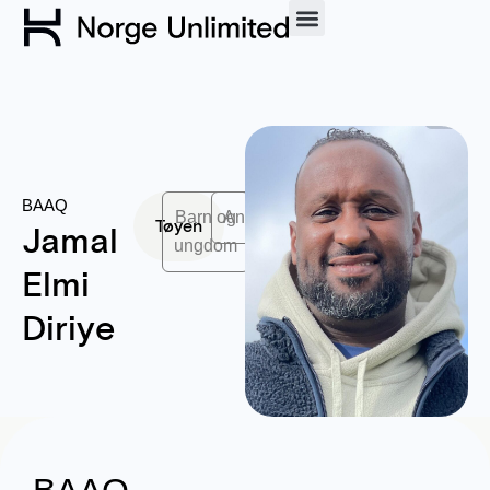
BAAQ
Barn og
Animasjon
Tøyen
Jamal
ungdom
Elmi
Diriye