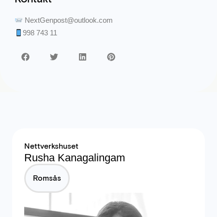
NextGenpost@outlook.com
998 743 11
Nettverkshuset
Rusha Kanagalingam
Romsås